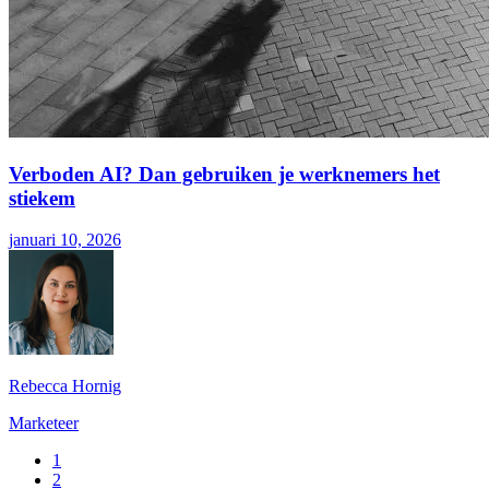
Verboden AI? Dan gebruiken je werknemers het
stiekem
januari 10, 2026
Rebecca Hornig
Marketeer
1
2