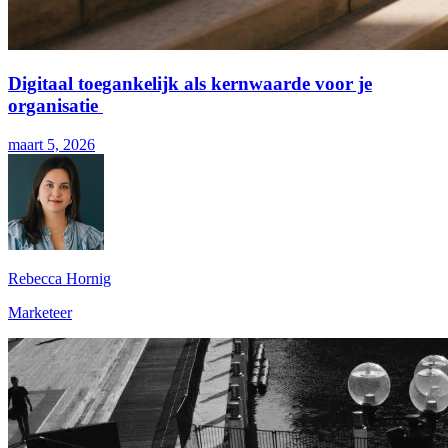
Digitaal toegankelijk als kernwaarde voor je
organisatie
maart 5, 2026
Rebecca Hornig
Marketeer