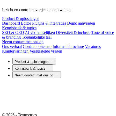
Inzicht en controle over je contentkwaliteit
Product & oplossingen
Dashboard
Editor
Plugins & integraties
Demo aanvragen
Kennisbank & topics
SEO & GEO
AI vermenselijken
Diversiteit & inclusie
Tone of voice
& branding
Toegankelijke taal
Neem contact met ons op
Ons verhaal
Contact opnemen
Informatiebrochure
Vacatures
Klantervaringen
Veelgestelde vragen
Product & oplossingen
Kennisbank & topics
Neem contact met ons op
© 2026 - Textmetrics