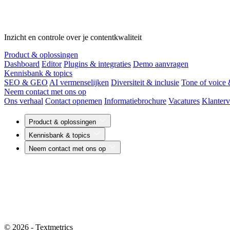
Inzicht en controle over je contentkwaliteit
Product & oplossingen
Dashboard
Editor
Plugins & integraties
Demo aanvragen
Kennisbank & topics
SEO & GEO
AI vermenselijken
Diversiteit & inclusie
Tone of voice
Neem contact met ons op
Ons verhaal
Contact opnemen
Informatiebrochure
Vacatures
Klanterv
Product & oplossingen
Kennisbank & topics
Neem contact met ons op
© 2026 - Textmetrics